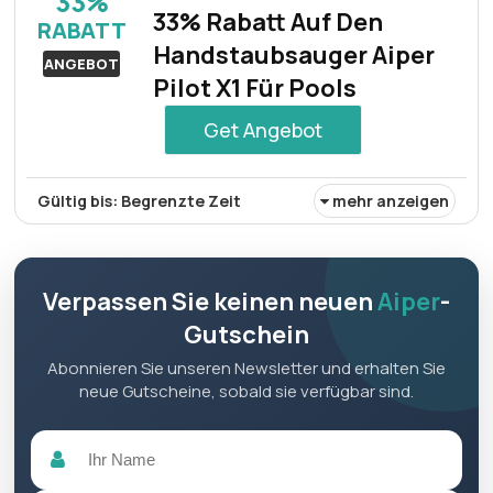
33%
33% Rabatt Auf Den
RABATT
Handstaubsauger Aiper
ANGEBOT
Pilot X1 Für Pools
Get Angebot
Gültig bis: Begrenzte Zeit
mehr anzeigen
Profitieren Sie von bis zu 33% Rabatt auf den
Handstaubsauger Aiper Pilot X1 für Pools. Er bietet für
begrenzte Zeit leistungsstarke Reinigungsleistung und
Verpassen Sie keinen neuen
Aiper
-
Komfort zu einem deutlich reduzierten Preis.
Gutschein
Abonnieren Sie unseren Newsletter und erhalten Sie
neue Gutscheine, sobald sie verfügbar sind.