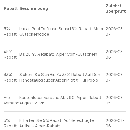
Zuletzt
Rabatt
Beschreibung
überprüft
5%
Lucas Pool Defense Squad 5% Rabatt: Aiper-
2026-08-
Rabatt
Gutscheincode
07
45%
2026-08-
Bis Zu 45% Rabatt: Aiper.Com-Gutschein
Rabatt
06
33%
Sichern Sie Sich Bis Zu 33% Rabatt Auf Den
2026-08-
Rabatt
Handstaubsauger Aiper Pilot X1 Für Pools
07
Frei
Kostenloser Versand Ab 79€ | Aiper-Rabatt
2026-08-
Versand
August 2026
05
5%
Erhalten Sie 5% Rabatt Auf Berechtigte
2026-08-
Rabatt
Artikel - Aiper-Rabatt
06