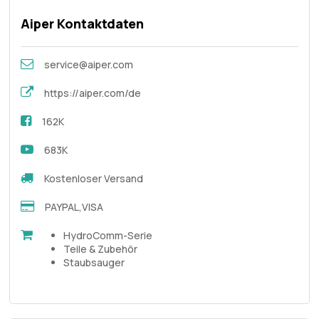
Aiper Kontaktdaten
service@aiper.com
https://aiper.com/de
162K
683K
Kostenloser Versand
PAYPAL,VISA
HydroComm-Serie
Teile & Zubehör
Staubsauger