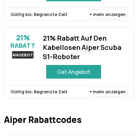
Gültig bis: Begrenzte Zeit
mehr anzeigen
Der kabellose Poolroboter Scuba S1 Pro ist aktuell mit 31%
Rabatt erhältlich und bietet eine kostengünstige
21%
21% Rabatt Auf Den
Reinigungslösung für die Poolpflege.
RABATT
Kabellosen Aiper Scuba
ANGEBOT
S1-Roboter
Get Angebot
Gültig bis: Begrenzte Zeit
mehr anzeigen
Käufer erhalten 21% Rabatt beim Kauf des kabellosen
Roboterreinigers Scuba S1, einem praktischen Gerät, das
die Poolreinigungsroutine effizient vereinfacht.
Aiper Rabattcodes